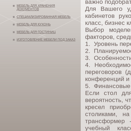
важно подобра
МЕБЕЛЬ ДЛЯ ХРАНЕНИЯ
Для Вашего у
ДОКУМЕНТОВ
кабинетов рук
СПЕЦИАЛИЗИРОВАННАЯ МЕБЕЛЬ
класс, бизнес к
МЕБЕЛЬ ДЛЯ КУХОНЬ
Выбор моделе
МЕБЕЛЬ ДЛЯ ГОСТИНИЦ
факторов, сред
ИЗГОТОВЛЕНИЕ МЕБЕЛИ ПОД ЗАКАЗ
1. Уровень пер
2. Планируемое
3. Особенности
4. Необходимо
переговоров (
конференций и т
5. Финансовые
Если стол для
вероятность, ч
кресел приобр
столиками, н
трансформер -
учебный кла